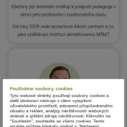
Všechny její semináře směřují k podpoře pedagoga v
rámci jeho profesního i osobnostního růstu.
Od roku 2009 vede společnost Alkion centrum s.r.o.
jako vzdělávací instituci akreditovanou MŠMT
Používáme soubory cookies
Tyto webové stránky používají soubory cookies a
další sledovací nástroje s cílem vylepšení
uživatelského prostředí, zobrazení přizpůsobeného
obsahu a reklam, analýzy návštěvnosti webových
stránek a zjištění zdroje návštěvnosti. Kliknutím na
Jana Kreuzmannová
“Souhlasím”, souhlasíte se všemi cookies. Tento
souhlas můžete kdykoliv změnit v "Nastaveni