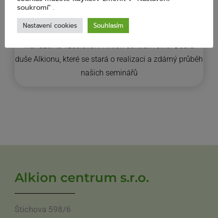
soukromí" .
Nastavení cookies
Souhlasím
Manažérka vzdělávání Alkion centrum s.r.o. Dobrá
duše Alkionu, které se stará o realizaci a zdárný průběh
našich seminářů
Alkion centrum s.r.o.
Štichova 598/6